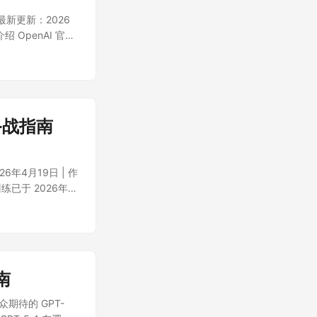
 最新更新：2026
 OpenAI 官网
 的最新模型（包括
用的 ChatGPT
备战指南
年4月19日 | 作
练已于 2026年3
。4月14日的传闻发
前发布，82%于5
策略。 ...
南
众期待的 GPT-