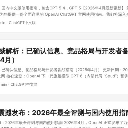
tGPT 国内中文版使用指南，包含GPT-5.4，GPT-5【2026年4月最新更新】
为您提供一份全面详尽的 OpenAI ChatGPT 官网使用指南。我们将深入介绍
tGPT 官网的注册流程，以及国内用户如何便捷使用 OpenAI ChatGPT
min
·
ChatGPT中文版
T-5、GPT-4o 等）。无论您是想访问 OpenAI 官方网站，还是寻找国内稳定可
指南都能为您提供完整的解决方案。 ...
 权威解析：已确认信息、竞品格局与开发者
年4月）
析：已确认信息、竞品格局与开发者备战指南（2026年4月） 更新日期：2026
文网 核心速览：OpenAI 下一代旗舰模型 GPT-6（内部代号 “Spud”）预训
am Altman 表示发布时间为"几周内"，指向 4月中旬至5月中旬 的窗口期
 min
·
ChatGPT中文网
发稿日 GPT-6 仍未正式发布。预测市场给予约78%的概率于4月30日
本文将区分已确认事实与未证实传闻，对比当前最强竞品，并提供开发者的应对
.4 震撼发布：2026年最全评测与国内使用指
发布：2026年最全评测与国内使用指南 2026年4月，OpenAI 正式发布了万