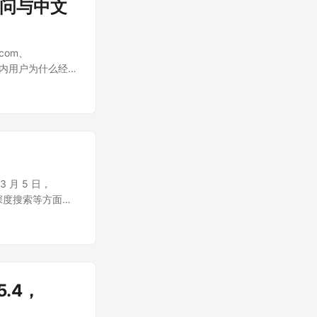
内访问与中文
.com、
、国内用户为什么经常
方平台均为独立服
3 月 5 日，
和深度搜索等方面都
5.4，