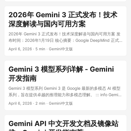
示发布时间为"几周内"，指向 4月中旬至5月中旬 的窗口期。4
月14日的传闻发布日期未兑现，截至发稿日 GPT-6 仍未正式发
2026年 Gemini 3 正式发布！技术
布。预测市场给予约78%的概率于4月30日前发布，82%于5月
深度解读与国内可用方案
15日前发布。本文将区分已确认事实与未证实传闻，对比当前
最强竞品，并提供开发者的应对策略。 ...
2026年 Gemini 3 正式发布！技术深度解读与国内可用方案 发
布时间：2026年1月19日 核心摘要：Google DeepMind 正式
推出 Gemini 3。这不仅仅是一次版本号的迭代，更是 AI 从“被
April 6, 2026
·
5 min
·
Gemini中文版
动问答”迈向“主动智能”的关键跨越。本文将深度拆解 Gemini 3
的技术内核，并指引你如何第一时间上手体验。 ...
Gemini 3 模型系列详解 - Gemini
开发指南
Gemini 3 模型系列 Gemini 3 是 Google 最新的多模态 AI 模型
系列，旨在提供卓越的推理能力和多模态理解。 ::: info Gemini
快速访问通道 🚀 Gemini 中文版官方入口
April 6, 2026
·
2 min
·
Gemini中文版
https://ai.aihuoya.com/ - 国内直连，无需翻墙，完整支持
Gemini 2.5 Pro ...
Gemini API 中文开发文档及镜像站