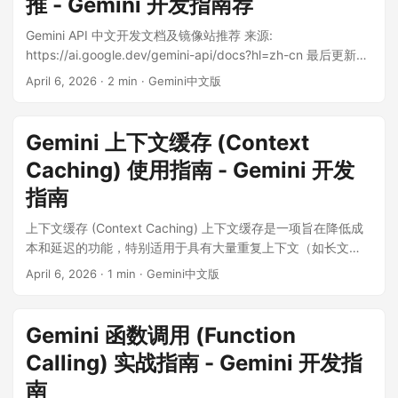
推 - Gemini 开发指南荐
Gemini API 中文开发文档及镜像站推荐 来源:
https://ai.google.dev/gemini-api/docs?hl=zh-cn 最后更新时
间 (UTC): 2026-1-4 利用 Gemini、Veo、Nano Banana 等工
April 6, 2026
·
2 min
·
Gemini中文版
具，从提示到制作，全程提速。 Gemini 快速访问通道 ...
Gemini 上下文缓存 (Context
Caching) 使用指南 - Gemini 开发
指南
上下文缓存 (Context Caching) 上下文缓存是一项旨在降低成
本和延迟的功能，特别适用于具有大量重复上下文（如长文
档、系统指令、代码库）的场景。 为什么使用上下文缓存？ 降
April 6, 2026
·
1 min
·
Gemini中文版
低成本: 缓存的 token 价格通常低于输入的 token 价格。如果
您多次重复使用相同的长上下文，缓存可以显著节省费用。 提
高速度: 预处理的上下文无需每次请求都重新计算，从而减少首
Gemini 函数调用 (Function
个 token 的生成延迟（TTFT）。 适用场景 文档问答: 针对一本
Calling) 实战指南 - Gemini 开发指
长篇手册或法律文档进行多轮问答。 代码助手: 加载整个代码库
作为上下文，以便进行代码补全或重构。 角色扮演: 包含大量世
南