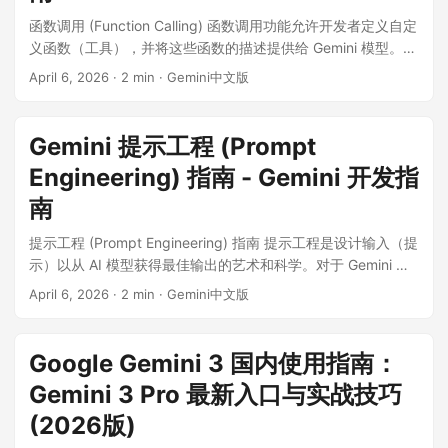
界观设定或角色描述的对话系统。 如何使用 上下文缓存通常涉
函数调用 (Function Calling) 函数调用功能允许开发者定义自定
及创建一个 cachedContent 对象，该对象包含您希望缓存的内
义函数（工具），并将这些函数的描述提供给 Gemini 模型。模
容（文本、文件等）以及生存时间（TTL）。 ...
型可以智能地选择调用这些函数来完成任务，并输出结构化的
April 6, 2026
·
2 min
·
Gemini中文版
调用参数。 ...
Gemini 提示工程 (Prompt
Engineering) 指南 - Gemini 开发指
南
提示工程 (Prompt Engineering) 指南 提示工程是设计输入（提
示）以从 AI 模型获得最佳输出的艺术和科学。对于 Gemini 这
样的大型语言模型，良好的提示可以显著提高回答的准确性、
April 6, 2026
·
2 min
·
Gemini中文版
相关性和质量。 ...
Google Gemini 3 国内使用指南：
Gemini 3 Pro 最新入口与实战技巧
(2026版)