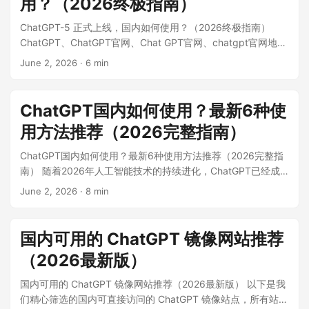
用？（2026终极指南）
ChatGPT镜像 网站，助您轻松体验 chat gpt 的强大功能。 ...
ChatGPT-5 正式上线，国内如何使用？（2026终极指南）
ChatGPT、ChatGPT官网、Chat GPT官网、chatgpt官网地
址、chat gpt、gpt官网、openai官网、chatgpt中文版与
June 2, 2026
·
6 min
GPT-5 都是国内用户最常搜的关键词；但“怎么稳定用、怎么注
册、怎么付费、怎么选入口”才是最真实的问题。本文会用可执
行步骤把这些一次讲清楚，并提醒你：涉及**模型参数（上下
ChatGPT国内如何使用？最新6种使
文窗口/定价/评测分数）**一律以 OpenAI 官方页面与控制台实
用方法推荐（2026完整指南）
时信息为准，避免被过期内容误导。 ...
ChatGPT国内如何使用？最新6种使用方法推荐（2026完整指
南） 随着2026年人工智能技术的持续进化，ChatGPT已经成
为众多职场人士、学生和开发者提升效率的必备工具。然而，
June 2, 2026
·
8 min
由于网络环境的特殊性，国内用户在访问OpenAI官网或使用
chat gpt时常常面临诸多障碍。本文将详细介绍ChatGPT国内
如何使用，并为您推荐最新6种使用方法，帮助您找到最适合自
国内可用的 ChatGPT 镜像网站推荐
己的解决方案。 ...
（2026最新版）
国内可用的 ChatGPT 镜像网站推荐（2026最新版） 以下是我
们精心筛选的国内可直接访问的 ChatGPT 镜像站点，所有站点