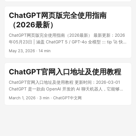
要特别说明的是：OpenAI 目前没有单独的“中国官网”或 .cn 官
方站，“ChatGPT 中文版”一般指官网的中文界面，或第三方提
ChatGPT网页版完全使用指南
供的中文 AI 服务，并不代表 OpenAI 在中国大陆设立了官方入
（2026最新）
口。 ...
ChatGPT网页版完全使用指南（2026最新） 最新更新：2026
年05月23日 | 涵盖 ChatGPT 5 / GPT-4o 全模型 ::: tip 🚀 快速
通道 国内用户无需翻墙，直连体验 ChatGPT 网页版： 中文版
May 23, 2026
·
14 min
入口：点击直达 (ai.aihuoya.com) 稳定镜像站：
lazymanchat.com 备用节点：chatgpt-chinese.com ::: 如果
你不想安装任何软件，又想立刻使用 ChatGPT 最强大的 AI 能
ChatGPT官网入口地址及使用教程
力，那么 ChatGPT 网页版 是最简单直接的入口。只需一个浏
览器，无论你用的是 Windows、macOS 还是 Linux，甚至是
ChatGPT官网入口地址及使用教程 更新时间：2026-03-01
平板设备，都能随时随地与 AI 对话。本文将提供一份
ChatGPT 是一款由 OpenAI 开发的 AI 聊天机器人，它能够根
ChatGPT 网页版完整使用指南，从访问地址、账号注册、功能
据上下文和过去的对话生成类似人类的文本。无论您是想进行
March 1, 2026
·
3 min
·
ChatGPT中文网
操作到高阶用法，逐一详解，帮助你在 5 分钟内从零上手
语言翻译、翻译润色还是创建 Excel 表格，ChatGPT 都能提供
ChatGPT。 ...
强大而实用的功能。在本篇文章中，我们将为您介绍 ChatGPT
的入口地址一览及使用教程，以帮助您更好地利用这一强大的
工具。 ...