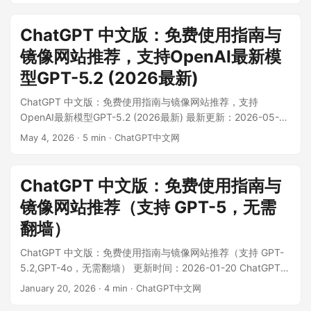
在门槛。如何在国内稳定、免费地使用 ChatGPT中文版？是否
有能够完美替代 ChatGPT官网 的 国内使用 方案？ ...
ChatGPT 中文版：免费使用指南与
镜像网站推荐，支持OpenAI最新模
型GPT-5.2 (2026最新)
ChatGPT 中文版：免费使用指南与镜像网站推荐，支持
OpenAI最新模型GPT-5.2 (2026最新) 最新更新：2026-05-
04 你好！如果你听说过 ChatGPT 的神奇，想亲身体验一下，
May 4, 2026
·
5 min
·
ChatGPT中文网
但又被各种复杂教程劝退，那么恭喜你，这篇指南就是为你准
备的。 ...
ChatGPT 中文版：免费使用指南与
镜像网站推荐（支持 GPT-5，无需
翻墙）
ChatGPT 中文版：免费使用指南与镜像网站推荐（支持 GPT-
5.2,GPT-4o，无需翻墙） 更新时间：2026-01-20 ChatGPT
中文版是由 OpenAI 开发的 ChatGPT 模型的中文优化版本，专
January 20, 2026
·
4 min
·
ChatGPT中文网
为中文用户提供流畅且精准的对话体验。本指南整合了国内可