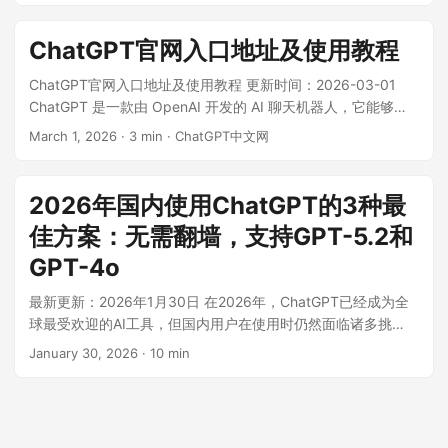
使用 Chat GPT 中文版。同时推荐多个稳定可靠的国内镜像网
站，支持 GPT-5、GPT-4o 等最新模型，让您无需翻墙即可畅
ChatGPT官网入口地址及使用教程
享强大的 AI 服务。 ...
ChatGPT官网入口地址及使用教程 更新时间：2026-03-01
ChatGPT 是一款由 OpenAI 开发的 AI 聊天机器人，它能够根
据上下文和过去的对话生成类似人类的文本。无论您是想进行
March 1, 2026
·
3 min
·
ChatGPT中文网
语言翻译、翻译润色还是创建 Excel 表格，ChatGPT 都能提供
强大而实用的功能。在本篇文章中，我们将为您介绍 ChatGPT
的入口地址一览及使用教程，以帮助您更好地利用这一强大的
2026年国内使用ChatGPT的3种最
工具。 ...
佳方案：无需翻墙，支持GPT-5.2和
GPT-4o
最新更新：2026年1月30日 在2026年，ChatGPT已经成为全
球最受欢迎的AI工具，但国内用户在使用时仍然面临诸多挑
战。本文将为您详细介绍3种经过验证的最佳使用方案，帮助您
January 30, 2026
·
10 min
轻松体验GPT-5.2、GPT-4o等最新模型的强大功能。 ...