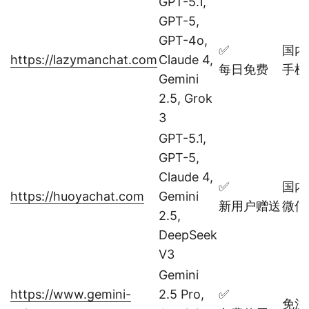
GPT-5.1,
GPT-5,
GPT-4o,
✅
国内
https://lazymanchat.com
Claude 4,
每日免费
手机
Gemini
2.5, Grok
3
GPT-5.1,
GPT-5,
Claude 4,
✅
国内
https://huoyachat.com
Gemini
新用户赠送
微信
2.5,
DeepSeek
V3
Gemini
https://www.gemini-
2.5 Pro,
✅
免注