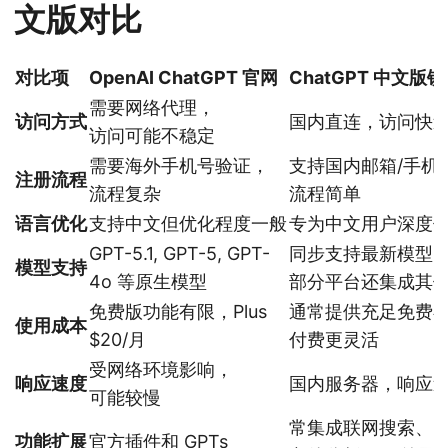
文版对比
对比项
OpenAI ChatGPT 官网
ChatGPT 中文版
需要网络代理，
访问方式
国内直连，访问快
访问可能不稳定
需要海外手机号验证，
支持国内邮箱/手机
注册流程
流程复杂
流程简单
语言优化
支持中文但优化程度一般
专为中文用户深度
GPT-5.1, GPT-5, GPT-
同步支持最新模型
模型支持
4o 等原生模型
部分平台还集成其他 
免费版功能有限，Plus
通常提供充足免费
使用成本
$20/月
付费更灵活
受网络环境影响，
响应速度
国内服务器，响应
可能较慢
常集成联网搜索、
功能扩展
官方插件和 GPTs