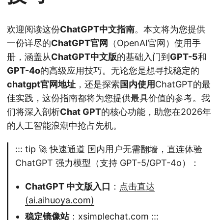
欢迎阅读这份
ChatGPT中文指南
。本文将为您提供
一份详尽的
ChatGPT官网
（OpenAI官网）使用手
册，涵盖从
ChatGPT中文版
的基础入门到
GPT-5
和
GPT-4o
的高级应用技巧。无论您是想寻找稳定的
chatgpt官网地址
，还是探索
国内使用
ChatGPT的最
佳实践，这份指南都将为您提供最具价值的参考。我
们将深入剖析
Chat GPT
的核心功能，助您在2026年
的人工智能浪潮中抢占先机。
::: tip 🚀 快速通道 国内用户无需翻墙，直连体验
ChatGPT 强力模型（支持 GPT-5/GPT-4o）：
ChatGPT 中文版入口
：
点击直达
(ai.aihuoya.com)
稳定镜像站
：
xsimplechat.com
:::