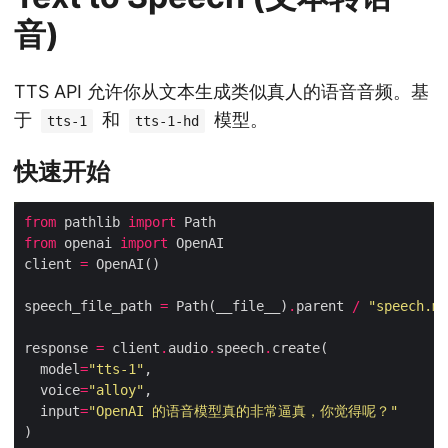
音)
TTS API 允许你从文本生成类似真人的语音音频。基
于
和
模型。
tts-1
tts-1-hd
快速开始
from
 pathlib 
import
from
 openai 
import
client 
=
speech_file_path 
=
 Path(__file__)
.
parent 
/
"speech.mp
response 
=
 client
.
audio
.
speech
.
  model
=
"tts-1"
  voice
=
"alloy"
  input
=
"OpenAI 的语音模型真的非常逼真，你觉得呢？"