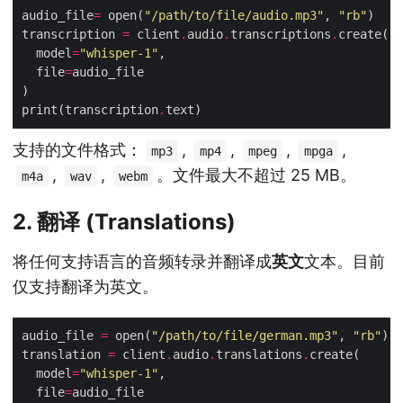
audio_file
=
 open(
"/path/to/file/audio.mp3"
, 
"rb"
transcription 
=
 client
.
audio
.
transcriptions
.
  model
=
"whisper-1"
  file
=
print(transcription
.
支持的文件格式：
,
,
,
,
mp3
mp4
mpeg
mpga
,
,
。文件最大不超过 25 MB。
m4a
wav
webm
2. 翻译 (Translations)
将任何支持语言的音频转录并翻译成
英文
文本。目前
仅支持翻译为英文。
audio_file 
=
 open(
"/path/to/file/german.mp3"
, 
"rb"
translation 
=
 client
.
audio
.
translations
.
  model
=
"whisper-1"
  file
=