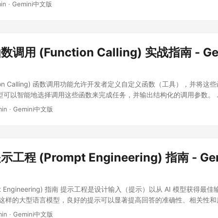
ken 价格。如果您多次重复使用相同的长上下文，缓存可以显著节省费用。 
min
·
Gemini中文版
求都重新计算，从而减少首个 token 的生成延迟（TTFT）。 适用场景
文档进行多轮问答。 代码助手: 加载整个代码库作为上下文，以便进行
大量世界观设定或角色描述的对话系统。 如何使用 上下文缓存通常涉及创
tent 对象，该对象包含您希望缓存的内容（文本、文件等）以及生存时间（TTL）
函数调用 (Function Calling) 实战指南 - G
ction Calling) 函数调用功能允许开发者定义自定义函数（工具），并将
。模型可以智能地选择调用这些函数来完成任务，并输出结构化的调用参数。 ..
min
·
Gemini中文版
提示工程 (Prompt Engineering) 指南 - G
pt Engineering) 指南 提示工程是设计输入（提示）以从 AI 模型获得
ni 这样的大型语言模型，良好的提示可以显著提高回答的准确性、相关性和质量
min
·
Gemini中文版