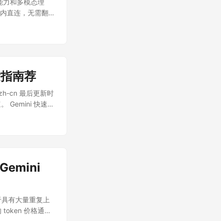
推理能力和多模态理
/ - 国内直连，无需翻
开发指南荐
hl=zh-cn 最后更新时
。 Gemini 快速访
Gemini
用于具有大量重复上
oken 价格通常