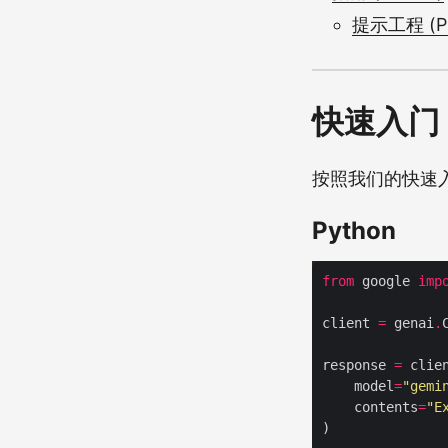
提示工程 (Pro
快速入门
按照我们的快速入
Python
from
 google 
imp
client 
=
 genai
.
response 
=
 clie
    model
=
"gemi
    contents
=
"E