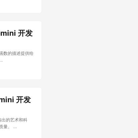
提高速度: 预处理
 文档问答: 针对一
代码补全或重构。
建一个
。 ...
emini 开发
这些函数的描述提供给
.
emini 开发
最佳输出的艺术和科
。 ...