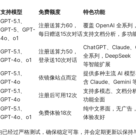
支持模型
免费额度
特色功能
GPT-5.1、
注册送算力60，
覆盖 OpenAI 全系列
GPT-5、GPT-
每日赠送15次对话
支持文档分析，多功
4o、o1
ChatGPT、Claude、
GPT-5.1、
注册送算力50，
全系列，DeepSeek
GPT-4o、o1
登录送10次对话
等智能扩展
GPT-5.1、
提供多种主流 AI 模
依镜像站点而定
GPT-4o
含 Claude、Gemini 
GPT-5.1、
支持多模态、文档分
注册后可用12次
GPT-4o
功能全面
GPT-5.1、
纯中文界面，无广告
免费体验18次
GPT-4o、o1
体验友好
均已经过严格测试，确保稳定可靠，并会定期更新以保持