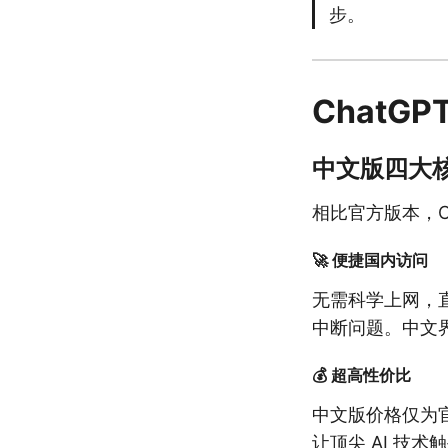
步。
ChatG
中文版四大
相比官方版本，C
🚀 便捷国内访问
无需科学上网，
中断问题。中文
💰 超高性价比
中文版价格仅为
让顶尖 AI 技